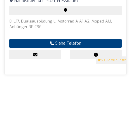
Hauptstraße 60 - 3021, Pressbaum
B, L17, Dualeausbildung L, Motorrad A A1 A2, Moped AM,
Anhänger BE C96
Siehe Telefon
5
(122 Meinungen)