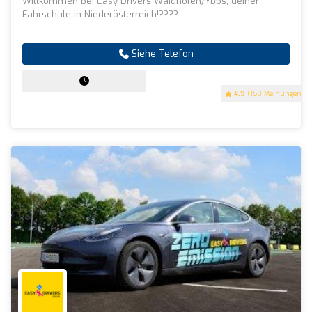
Willkommen bei Easy Drivers Waidhofen/Ybbs, deiner
Fahrschule in Niederösterreich!????
Siehe Telefon
4.9
(153 Meinungen)