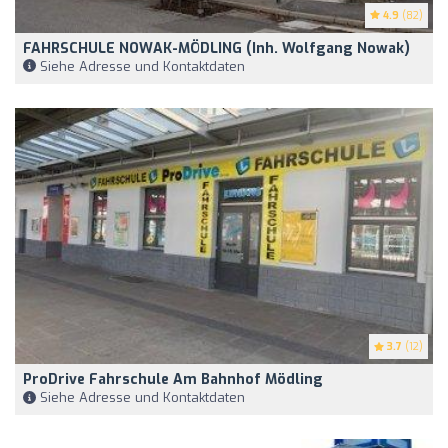
4.9
(82)
FAHRSCHULE NOWAK-MÖDLING (Inh. Wolfgang Nowak)
Siehe Adresse und Kontaktdaten
3.7
(12)
ProDrive Fahrschule Am Bahnhof Mödling
Siehe Adresse und Kontaktdaten