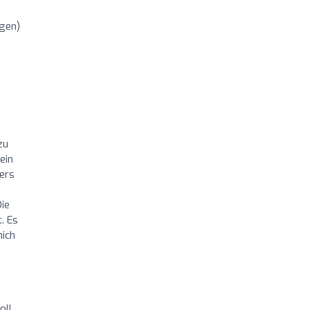
gen)
zu
ein
ders
ie
. Es
mich
oll