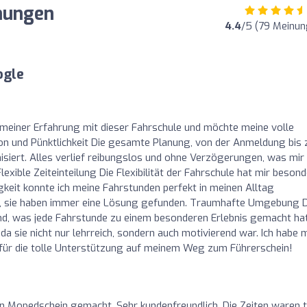
inungen
4.4
/5 (79 Meinun
ogle
n meiner Erfahrung mit dieser Fahrschule und möchte meine volle
n und Pünktlichkeit Die gesamte Planung, von der Anmeldung bis 
siert. Alles verlief reibungslos und ohne Verzögerungen, was mir 
lexible Zeiteinteilung Die Flexibilität der Fahrschule hat mir beson
gkeit konnte ich meine Fahrstunden perfekt in meinen Alltag
war, sie haben immer eine Lösung gefunden. Traumhafte Umgebung D
nd, was jede Fahrstunde zu einem besonderen Erlebnis gemacht hat
 sie nicht nur lehrreich, sondern auch motivierend war. Ich habe 
 für die tolle Unterstützung auf meinem Weg zum Führerschein!
n Mopedschein gemacht. Sehr kundenfreundlich. Die Zeiten waren t