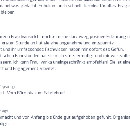
 dabei was gedacht. Er bekam auch schnell Termine für alles. Frag
bleiben.
rerin Frau Ivanka Ich möchte meine durchweg positive Erfahrung m
der ersten Stunde an hat sie eine angenehme und entspannte
t und ihr umfassendes Fachwissen haben mir sofort das Gefühl
ktischen Fahrstunden hat sie mich stets ermutigt und mir wertvolle
sern. Ich kann Frau Ivanka uneingeschränkt empfehlen! Sie ist ein
aft und Engagement arbeitet.
1 year ago
kt! Vom Büro bis zum Fahrlehrer!
ar ago
emacht und von Anfang bis Ende gut aufgehoben gefühlt. Organisa
digt.