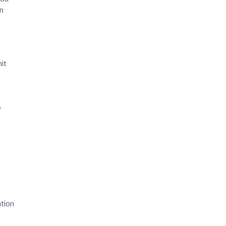
en
it
e
tion