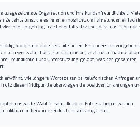
hre ausgezeichnete Organisation und ihre Kundenfreundlichkeit. Viel
en Zeiteinteilung, die es ihnen ermöglicht, die Fahrstunden einfach i
otivierende Umgebung trägt ebenfalls dazu bei, dass das Fahrtrain
duldig, kompetent und stets hilfsbereit. Besonders hervorgehobe
n Schülern wertvolle Tipps gibt und eine angenehme Lernatmosphär
 ihre Freundlichkeit und Unterstützung gelobt, was den gesamten
rt.
h erwähnt, wie längere Wartezeiten bei telefonischen Anfragen u
Trotz dieser Kritikpunkte überwiegen die positiven Erfahrungen un
 empfehlenswerte Wahl für alle, die einen Führerschein erwerben
s Lernklima und hervorragende Unterstützung bietet.