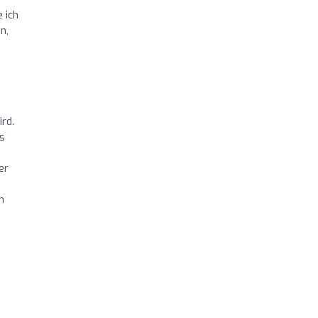
 ich
n,
rd.
s
er
n