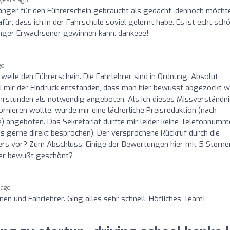
änger für den Führerschein gebraucht als gedacht, dennoch möchte
für, dass ich in der Fahrschule soviel gelernt habe. Es ist echt schö
junger Erwachsener gewinnen kann. dankeee!
go
rweile den Führerschein. Die Fahrlehrer sind in Ordnung. Absolut
bei mir der Eindruck entstanden, dass man hier bewusst abgezockt wi
hrstunden als notwendig angeboten. Als ich dieses Missverständni
nieren wollte, wurde mir eine lächerliche Preisreduktion (nach
) angeboten. Das Sekretariat durfte mir leider keine Telefonnumm
as gerne direkt besprochen). Der versprochene Rückruf durch die
ers vor? Zum Abschluss: Einige der Bewertungen hier mit 5 Sterne
ier bewußt geschönt?
 ago
nen und Fahrlehrer. Ging alles sehr schnell. Höfliches Team!