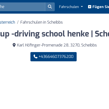
Fahrschulen
Fügen Sie
sterreich
Fahrschulen in Scheibbs
tup -driving school henke | Sch
Karl Höfinger-Promenade 28, 3270, Scheibbs
+43664607376200