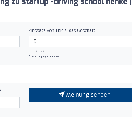
ng zu startup -driving school henke |
Zinssatz von 1 bis 5 das Geschäft
1 = schlecht
5 = ausgezeichnet
?
Meinung senden