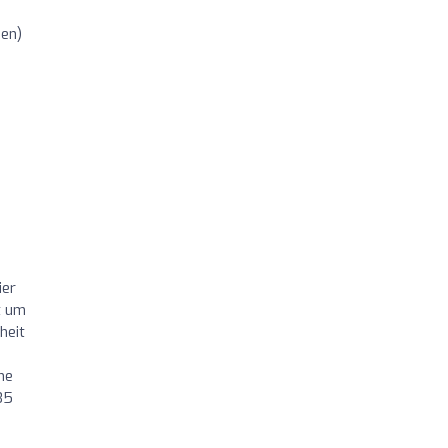
en)
ier
t um
heit
ne
35