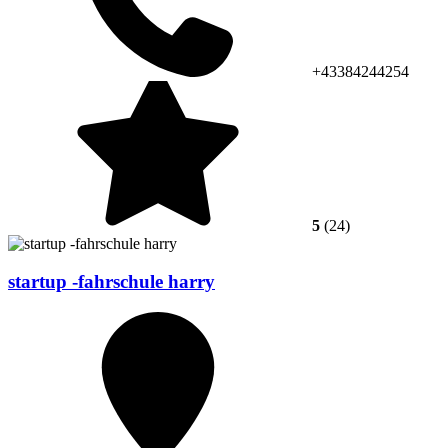
+43384244254
5
(24)
startup -fahrschule harry