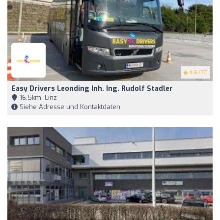
4.6
(77)
Easy Drivers Leonding Inh. Ing. Rudolf Stadler
16,5km, Linz
Siehe Adresse und Kontaktdaten