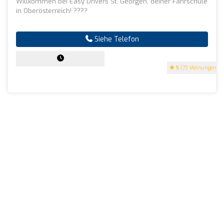
Willkommen bei Easy Drivers St. Georgen, deiner Fahrschule
in Oberösterreich! ????
Siehe Telefon
5
(73 Meinungen)