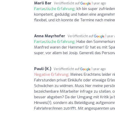
Marli Bar
Veröffentlicht auf
1 year ago
Fantastische Erfahrung:
Ich bin super zufriede
kompetent, geduldig und haben eine angenehme
flexibel, und ich konnte die Termine nach mein
Anna Mayrhofer
Veröffentlicht auf
1 year
Fantastische Erfahrung:
Habe den Sommerkurs b
Manfred waren der Hammer! Er hat es mit Spa
super, vor allem bei Josip. Generell das Perso
Pauli (K.)
Veröffentlicht auf
1 year ago
Negative Erfahrung:
Meines Erachtens leider n
Fahrstunden privat Einkäufe oder etwaige Erled
Schwächen zu widmen. Muss hier meine persönli
bezeichenbare Mitarbeiter infrage zu stellen, o
besser abgeben? Da der Umgang mit Kritik ja be
Hinweis(!), sondern als Beleidigung aufgenomme
Fahrlehrer/innen zutrifft. Mit angespannten u