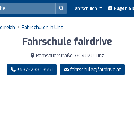
Fahrschulen
Fügen Sie
erreich
Fahrschulen in Linz
Fahrschule fairdrive
Ramsauerstraße 78, 4020, Linz
+437323853551
fahrschule@fairdrive.at