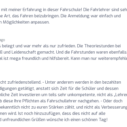
n mit meiner Erfahrung in dieser Fahrschule! Die Fahrlehrer sind seh
 Art, das Fahren beizubringen. Die Anmeldung war einfach und
en Möglichkeiten anpassen.
 ago
elegt und war mehr als nur zufrieden. Die Theoriestunden bei
ß und Leidenschaft gemacht. Und die Fahrstunden waren ebenfalls
nal ist mega freundlich und hilfsbereit. Kann man nur weiterempfehl
icht zufriedenstellend. - Unter anderem werden in den bezahlten
igungen getätigt, anstatt sich Zeit für die Schüler und dessen
che Zeit investieren um teils sehr unkompetente, nicht als „Lehre
b diese Ihre Pflichten als Fahrschullehrer nachgehen. - Oder doch
kanntlich nicht zu euren Stärken zählt, und nicht als Verbesserun
n wird. Ist noch hinzuzufügen, dass dies nicht auf alle
nd unfreundlichen Grüßen wünsche ich einen schönen Tag!