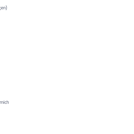
gen)
 mich