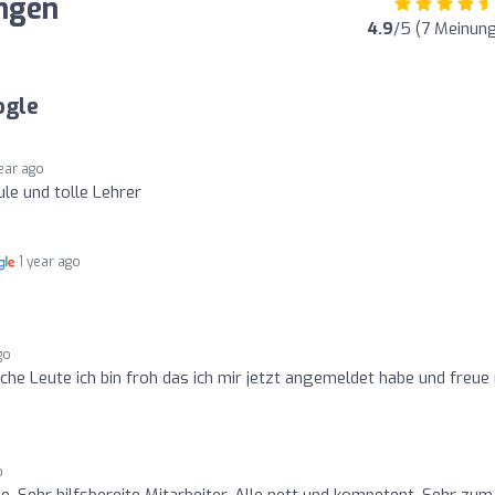
ungen
4.9
/5 (7 Meinun
ogle
year ago
ule und tolle Lehrer
1 year ago
go
che Leute ich bin froh das ich mir jetzt angemeldet habe und freue
o
e. Sehr hilfsbereite Mitarbeiter. Alle nett und kompetent. Sehr zum