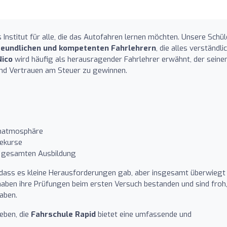
 Institut für alle, die das Autofahren lernen möchten. Unsere Schül
reundlichen und kompetenten Fahrlehrern
, die alles verständli
Nico
wird häufig als herausragender Fahrlehrer erwähnt, der seine
 und Vertrauen am Steuer zu gewinnen.
rnatmosphäre
iekurse
r gesamten Ausbildung
 dass es kleine Herausforderungen gab, aber insgesamt überwiegt
 haben ihre Prüfungen beim ersten Versuch bestanden und sind froh
haben.
eben, die
Fahrschule Rapid
bietet eine umfassende und