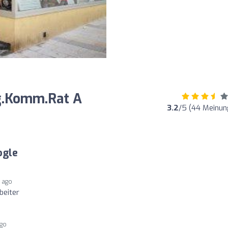
ng.Komm.Rat A
3.2
/5 (44 Meinun
ogle
r ago
beiter
ago