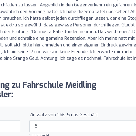
chfallen zu lassen. Angeblich in den Gegenverkehr rein gefahren. I
ohl ich den Vorrang hatte. Ich habe die Stop tafel übersehen! Al
n brauchen. Ich hätte selbst jeden durchfliegen lassen, der eine Sto
e ist extra so gewählt, dass gewisse Personen durchfliegen. Glaub
ch der Prüfung. "Du musst Fahrstunden nehmen. Das wird teuer." :D 
eden und schreibe eine gemeine Rezension. Aber ich meins nett mit
l, soll sich bitte hier anmelden und einen eigenen Eindruck gewinne
ch bin keine 17 und wir sind keine Freunde. Ich erwarte mir mehr
 eine Stange Geld. Achtung: ich sage es nochmal. Fahrschule ist i
ung zu Fahrschule Meidling
ler:
Zinssatz von 1 bis 5 das Geschäft
1 = schlecht