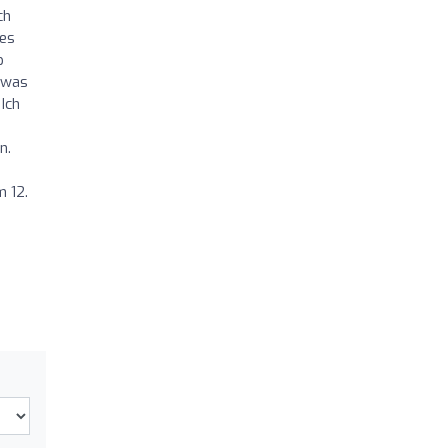
ch
les
p
t was
Ich
n.
m 12.