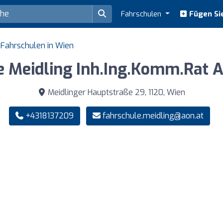
Fahrschulen
Fügen Sie
Fahrschulen in Wien
e Meidling Inh.Ing.Komm.Rat A
Meidlinger Hauptstraße 29, 1120, Wien
+4318137209
fahrschule.meidling@aon.at