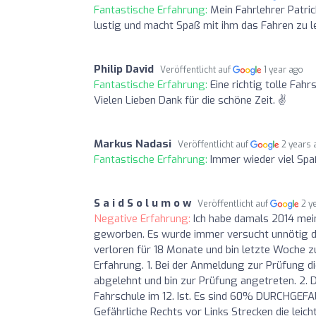
Fantastische Erfahrung:
Mein Fahrlehrer Patrick
lustig und macht Spaß mit ihm das Fahren zu l
Philip David
Veröffentlicht auf
1 year ago
Fantastische Erfahrung:
Eine richtig tolle Fah
Vielen Lieben Dank für die schöne Zeit. ✌️
Markus Nadasi
Veröffentlicht auf
2 years 
Fantastische Erfahrung:
Immer wieder viel Spa
S a i d S o l u m o w
Veröffentlicht auf
2 y
Negative Erfahrung:
Ich habe damals 2014 mei
geworben. Es wurde immer versucht unnötig di
verloren für 18 Monate und bin letzte Woche z
Erfahrung. 1. Bei der Anmeldung zur Prüfung d
abgelehnt und bin zur Prüfung angetreten. 2. D
Fahrschule im 12. Ist. Es sind 60% DURCHGEFA
Gefährliche Rechts vor Links Strecken die leich