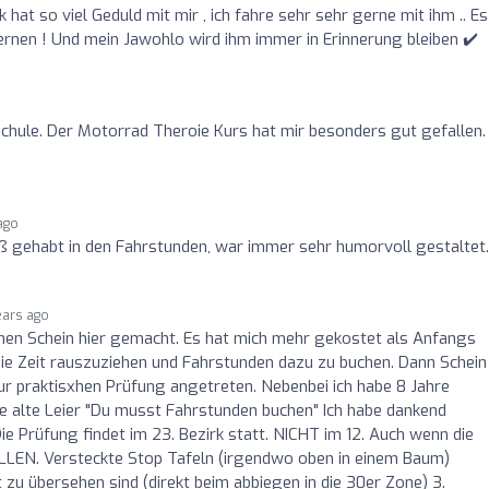
 hat so viel Geduld mit mir , ich fahre sehr sehr gerne mit ihm .. Es
ernen ! Und mein Jawohlo wird ihm immer in Erinnerung bleiben ✔️
rschule. Der Motorrad Theroie Kurs hat mir besonders gut gefallen.
ago
ß gehabt in den Fahrstunden, war immer sehr humorvoll gestaltet.
ears ago
nen Schein hier gemacht. Es hat mich mehr gekostet als Anfangs
e Zeit rauszuziehen und Fahrstunden dazu zu buchen. Dann Schein
ur praktisxhen Prüfung angetreten. Nebenbei ich habe 8 Jahre
ie alte Leier "Du musst Fahrstunden buchen" Ich habe dankend
ie Prüfung findet im 23. Bezirk statt. NICHT im 12. Auch wenn die
LLEN. Versteckte Stop Tafeln (irgendwo oben in einem Baum)
t zu übersehen sind (direkt beim abbiegen in die 30er Zone) 3.