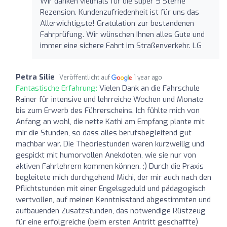
Wir danken vielmals für die super 5 Sterne
Rezension. Kundenzufriedenheit ist für uns das
Allerwichtigste! Gratulation zur bestandenen
Fahrprüfung. Wir wünschen Ihnen alles Gute und
immer eine sichere Fahrt im Straßenverkehr. LG
Petra Silie
Veröffentlicht auf
1 year ago
Fantastische Erfahrung:
Vielen Dank an die Fahrschule
Rainer für intensive und lehrreiche Wochen und Monate
bis zum Erwerb des Führerscheins. Ich fühlte mich von
Anfang an wohl, die nette Kathi am Empfang plante mit
mir die Stunden, so dass alles berufsbegleitend gut
machbar war. Die Theoriestunden waren kurzweilig und
gespickt mit humorvollen Anekdoten, wie sie nur von
aktiven Fahrlehrern kommen können. ;) Durch die Praxis
begleitete mich durchgehend Michi, der mir auch nach den
Pflichtstunden mit einer Engelsgeduld und pädagogisch
wertvollen, auf meinen Kenntnisstand abgestimmten und
aufbauenden Zusatzstunden, das notwendige Rüstzeug
für eine erfolgreiche (beim ersten Antritt geschaffte)