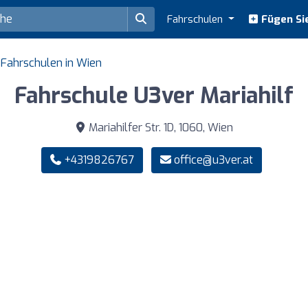
Fahrschulen
Fügen Sie
Fahrschulen in Wien
Fahrschule U3ver Mariahilf
Mariahilfer Str. 1D, 1060, Wien
+4319826767
office@u3ver.at