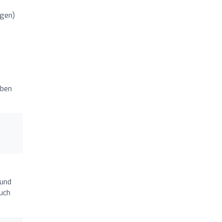
ngen)
aben
 und
Auch