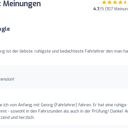
f: Meinungen
4.7
/5 (107 Meinu
ogle
rg ist der liebste, ruhigste und bedachteste Fahrlehrer den man h
zension!
o
 ich von Anfang mit Georg (Fahrlehrer) fahren. Er hat eine ruhige
immt - sowohl in den Fahrstunden als auch in der Prüfung! Danke! 
end und herzlich.