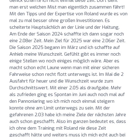
Genick schaffte ich nicht einmal diese Zeit. Dort sieht
man erst welchen Mist man eigentlich zusammen fährt!
Mit den Tipps und der Expertise von Roland wurde es von
mal zu mal besser ohne großen Investitionen. Es
scheiterte Hauptsächlich an der Linie und der Haltung.
Am Ende der Saison 2024 schaffte ich dann sogar noch
eine 2.08er Zeit. Mein Ziel für 2025 war eine 2.06er Zeit.
Die Saison 2025 begann im März und ich schaffte auf
Anhieb meine Wunschzeit. Gefühlt gibt es immer noch
einige Stellen wo noch einiges möglich wäre. Aber es
macht schon echt Laune wenn man mit einer sicheren
Fahrweise schon recht flott unterwegs ist. Im Mai die 2
Ausfahrt für heuer und die Wunschzeit wurde zum
Durchschnittswert. Mit einer 2.05 als draufgabe. Mehr
als zufrieden ging es Spontan im Juni auch noch mal auf
den Pannoniaring wo ich mich noch einmal steigern
konnte ohne am Limit unterwegs zu sein. Mit der
gefahrenen 2.03 habe ich meine Ziele der nächsten Jahre
auch schon geschafft. Also im ganzen bedeutet es, dass
ich ohne dem Training mit Roland nie diese Zeit
geschafft hätte und weiters muss ich mich echt auch bei