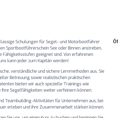
Ö
tklassige Schulungen für Segel- und Motorbootfahrer
 den Sportbootführerschein See oder Binnen anstreben,
lle Fähigkeitsstufen geeignet sind. Von erfahrenen
 uns kann jeder zum Kapitän werden!
sche, verständliche und sichere Lernmethoden aus. Sie
ueller Betreuung sowie realistischen praktischen
nten bieten wir auch spezielle Trainings wie
 Ihre Segelfähigkeiten weiter verfeinern können.
und Teambuilding-Aktivitäten für Unternehmen aus, bei
r erleben und ihre Zusammenarbeit stärken können.
ren Sie uns, um einen Kurs zu buchen und beginnen Sie