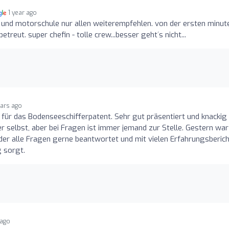
1 year ago
l- und motorschule nur allen weiterempfehlen. von der ersten minut
eut. super chefin - tolle crew...besser geht´s nicht...
ears ago
 für das Bodenseeschifferpatent. Sehr gut präsentiert und knackig
r selbst, aber bei Fragen ist immer jemand zur Stelle. Gestern war
der alle Fragen gerne beantwortet und mit vielen Erfahrungsberic
 sorgt.
 ago