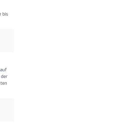
e bis
 auf
 der
hten