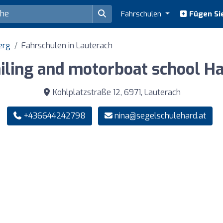
Fahrschulen
Fügen Sie
erg
Fahrschulen in Lauterach
iling and motorboat school H
Kohlplatzstraße 12, 6971, Lauterach
+436644242798
nina@segelschulehard.at