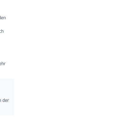
den
ch
ehr
m der