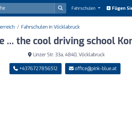
Fahrschulen
Fügen Sie
erreich
Fahrschulen in Vöcklabruck
e ... the cool driving school Ko
Linzer Str. 33a, 4840, Vöcklabruck
+4376727856512
office@pink-blue.at